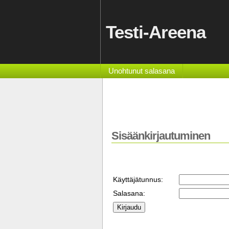
Testi-Areena
Unohtunut salasana
Sisäänkirjautuminen
Käyttäjätunnus:
Salasana: